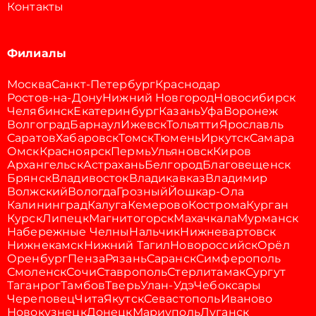
Контакты
Филиалы
Москва
Санкт-Петербург
Краснодар
Ростов-на-Дону
Нижний Новгород
Новосибирск
Челябинск
Екатеринбург
Казань
Уфа
Воронеж
Волгоград
Барнаул
Ижевск
Тольятти
Ярославль
Саратов
Хабаровск
Томск
Тюмень
Иркутск
Самара
Омск
Красноярск
Пермь
Ульяновск
Киров
Архангельск
Астрахань
Белгород
Благовещенск
Брянск
Владивосток
Владикавказ
Владимир
Волжский
Вологда
Грозный
Йошкар-Ола
Калининград
Калуга
Кемерово
Кострома
Курган
Курск
Липецк
Магнитогорск
Махачкала
Мурманск
Набережные Челны
Нальчик
Нижневартовск
Нижнекамск
Нижний Тагил
Новороссийск
Орёл
Оренбург
Пенза
Рязань
Саранск
Симферополь
Смоленск
Сочи
Ставрополь
Стерлитамак
Сургут
Таганрог
Тамбов
Тверь
Улан-Удэ
Чебоксары
Череповец
Чита
Якутск
Севастополь
Иваново
Новокузнецк
Донецк
Мариуполь
Луганск