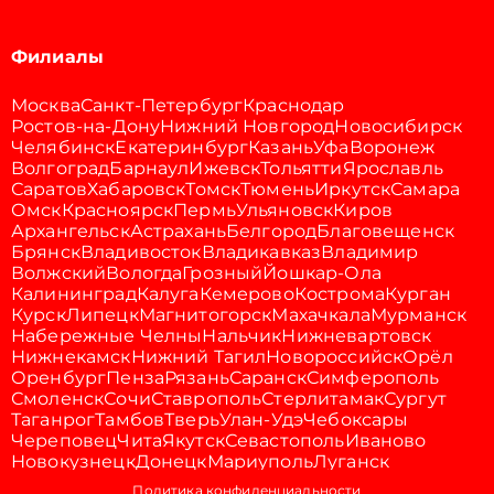
Филиалы
Москва
Санкт-Петербург
Краснодар
Ростов-на-Дону
Нижний Новгород
Новосибирск
Челябинск
Екатеринбург
Казань
Уфа
Воронеж
Волгоград
Барнаул
Ижевск
Тольятти
Ярославль
Саратов
Хабаровск
Томск
Тюмень
Иркутск
Самара
Омск
Красноярск
Пермь
Ульяновск
Киров
Архангельск
Астрахань
Белгород
Благовещенск
Брянск
Владивосток
Владикавказ
Владимир
Волжский
Вологда
Грозный
Йошкар-Ола
Калининград
Калуга
Кемерово
Кострома
Курган
Курск
Липецк
Магнитогорск
Махачкала
Мурманск
Набережные Челны
Нальчик
Нижневартовск
Нижнекамск
Нижний Тагил
Новороссийск
Орёл
Оренбург
Пенза
Рязань
Саранск
Симферополь
Смоленск
Сочи
Ставрополь
Стерлитамак
Сургут
Таганрог
Тамбов
Тверь
Улан-Удэ
Чебоксары
Череповец
Чита
Якутск
Севастополь
Иваново
Новокузнецк
Донецк
Мариуполь
Луганск
Политика конфиденциальности