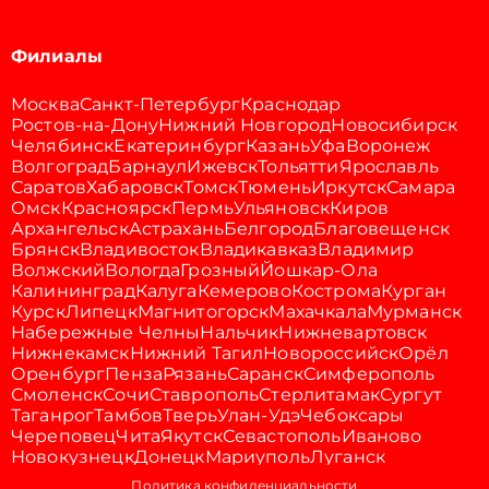
Филиалы
Москва
Санкт-Петербург
Краснодар
Ростов-на-Дону
Нижний Новгород
Новосибирск
Челябинск
Екатеринбург
Казань
Уфа
Воронеж
Волгоград
Барнаул
Ижевск
Тольятти
Ярославль
Саратов
Хабаровск
Томск
Тюмень
Иркутск
Самара
Омск
Красноярск
Пермь
Ульяновск
Киров
Архангельск
Астрахань
Белгород
Благовещенск
Брянск
Владивосток
Владикавказ
Владимир
Волжский
Вологда
Грозный
Йошкар-Ола
Калининград
Калуга
Кемерово
Кострома
Курган
Курск
Липецк
Магнитогорск
Махачкала
Мурманск
Набережные Челны
Нальчик
Нижневартовск
Нижнекамск
Нижний Тагил
Новороссийск
Орёл
Оренбург
Пенза
Рязань
Саранск
Симферополь
Смоленск
Сочи
Ставрополь
Стерлитамак
Сургут
Таганрог
Тамбов
Тверь
Улан-Удэ
Чебоксары
Череповец
Чита
Якутск
Севастополь
Иваново
Новокузнецк
Донецк
Мариуполь
Луганск
Политика конфиденциальности