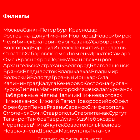
Филиалы
Москва
Санкт-Петербург
Краснодар
Ростов-на-Дону
Нижний Новгород
Новосибирск
Челябинск
Екатеринбург
Казань
Уфа
Воронеж
Волгоград
Барнаул
Ижевск
Тольятти
Ярославль
Саратов
Хабаровск
Томск
Тюмень
Иркутск
Самара
Омск
Красноярск
Пермь
Ульяновск
Киров
Архангельск
Астрахань
Белгород
Благовещенск
Брянск
Владивосток
Владикавказ
Владимир
Волжский
Вологда
Грозный
Йошкар-Ола
Калининград
Калуга
Кемерово
Кострома
Курган
Курск
Липецк
Магнитогорск
Махачкала
Мурманск
Набережные Челны
Нальчик
Нижневартовск
Нижнекамск
Нижний Тагил
Новороссийск
Орёл
Оренбург
Пенза
Рязань
Саранск
Симферополь
Смоленск
Сочи
Ставрополь
Стерлитамак
Сургут
Таганрог
Тамбов
Тверь
Улан-Удэ
Чебоксары
Череповец
Чита
Якутск
Севастополь
Иваново
Новокузнецк
Донецк
Мариуполь
Луганск
Политика конфиденциальности