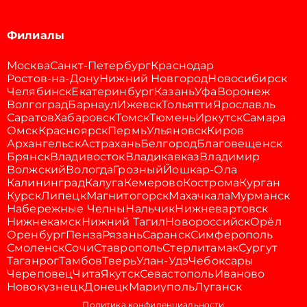
Филиалы
Москва
Санкт-Петербург
Краснодар
Ростов-на-Дону
Нижний Новгород
Новосибирск
Челябинск
Екатеринбург
Казань
Уфа
Воронеж
Волгоград
Барнаул
Ижевск
Тольятти
Ярославль
Саратов
Хабаровск
Томск
Тюмень
Иркутск
Самара
Омск
Красноярск
Пермь
Ульяновск
Киров
Архангельск
Астрахань
Белгород
Благовещенск
Брянск
Владивосток
Владикавказ
Владимир
Волжский
Вологда
Грозный
Йошкар-Ола
Калининград
Калуга
Кемерово
Кострома
Курган
Курск
Липецк
Магнитогорск
Махачкала
Мурманск
Набережные Челны
Нальчик
Нижневартовск
Нижнекамск
Нижний Тагил
Новороссийск
Орёл
Оренбург
Пенза
Рязань
Саранск
Симферополь
Смоленск
Сочи
Ставрополь
Стерлитамак
Сургут
Таганрог
Тамбов
Тверь
Улан-Удэ
Чебоксары
Череповец
Чита
Якутск
Севастополь
Иваново
Новокузнецк
Донецк
Мариуполь
Луганск
Политика конфиденциальности