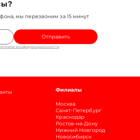
сы?
фона, мы перезвоним за 15 минут
Отправить
итикой конфиденциальности
Филиалы
акты
Москва
Санкт-Петербург
Краснодар
Ростов-на-Дону
Нижний Новгород
Новосибирск