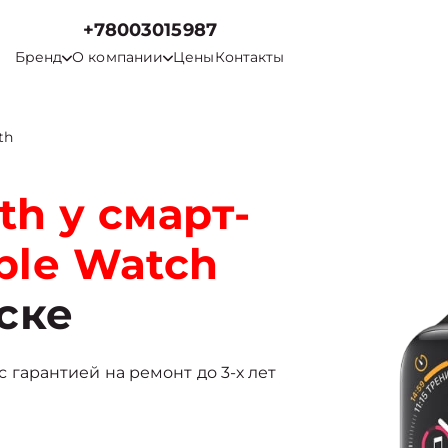
+78003015987
Бренд
О компании
Цены
Контакты
th
th у смарт-
ple Watch
ске
 с гарантией на ремонт до 3-х лет