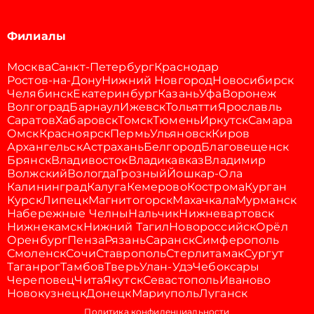
Филиалы
Москва
Санкт-Петербург
Краснодар
Ростов-на-Дону
Нижний Новгород
Новосибирск
Челябинск
Екатеринбург
Казань
Уфа
Воронеж
Волгоград
Барнаул
Ижевск
Тольятти
Ярославль
Саратов
Хабаровск
Томск
Тюмень
Иркутск
Самара
Омск
Красноярск
Пермь
Ульяновск
Киров
Архангельск
Астрахань
Белгород
Благовещенск
Брянск
Владивосток
Владикавказ
Владимир
Волжский
Вологда
Грозный
Йошкар-Ола
Калининград
Калуга
Кемерово
Кострома
Курган
Курск
Липецк
Магнитогорск
Махачкала
Мурманск
Набережные Челны
Нальчик
Нижневартовск
Нижнекамск
Нижний Тагил
Новороссийск
Орёл
Оренбург
Пенза
Рязань
Саранск
Симферополь
Смоленск
Сочи
Ставрополь
Стерлитамак
Сургут
Таганрог
Тамбов
Тверь
Улан-Удэ
Чебоксары
Череповец
Чита
Якутск
Севастополь
Иваново
Новокузнецк
Донецк
Мариуполь
Луганск
Политика конфиденциальности