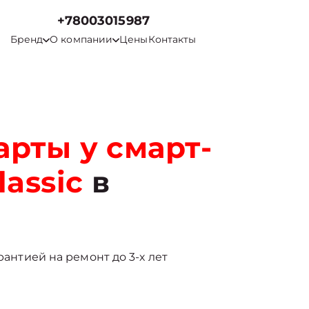
+78003015987
Бренд
О компании
Цены
Контакты
рты у смарт-
lassic
в
рантией на ремонт до 3-х лет