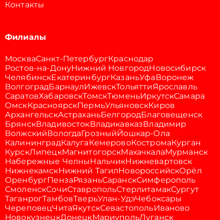
Контакты
Филиалы
Москва
Санкт-Петербург
Краснодар
Ростов-на-Дону
Нижний Новгород
Новосибирск
Челябинск
Екатеринбург
Казань
Уфа
Воронеж
Волгоград
Барнаул
Ижевск
Тольятти
Ярославль
Саратов
Хабаровск
Томск
Тюмень
Иркутск
Самара
Омск
Красноярск
Пермь
Ульяновск
Киров
Архангельск
Астрахань
Белгород
Благовещенск
Брянск
Владивосток
Владикавказ
Владимир
Волжский
Вологда
Грозный
Йошкар-Ола
Калининград
Калуга
Кемерово
Кострома
Курган
Курск
Липецк
Магнитогорск
Махачкала
Мурманск
Набережные Челны
Нальчик
Нижневартовск
Нижнекамск
Нижний Тагил
Новороссийск
Орёл
Оренбург
Пенза
Рязань
Саранск
Симферополь
Смоленск
Сочи
Ставрополь
Стерлитамак
Сургут
Таганрог
Тамбов
Тверь
Улан-Удэ
Чебоксары
Череповец
Чита
Якутск
Севастополь
Иваново
Новокузнецк
Донецк
Мариуполь
Луганск