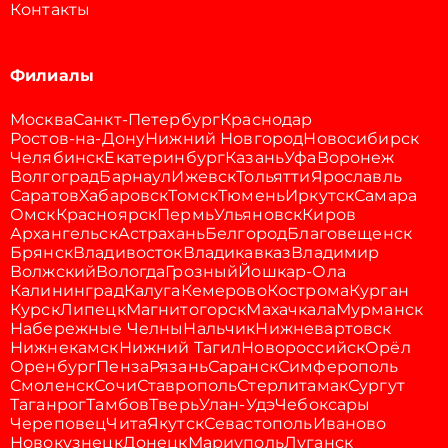
Контакты
Филиалы
Москва
Санкт-Петербург
Краснодар
Ростов-на-Дону
Нижний Новгород
Новосибирск
Челябинск
Екатеринбург
Казань
Уфа
Воронеж
Волгоград
Барнаул
Ижевск
Тольятти
Ярославль
Саратов
Хабаровск
Томск
Тюмень
Иркутск
Самара
Омск
Красноярск
Пермь
Ульяновск
Киров
Архангельск
Астрахань
Белгород
Благовещенск
Брянск
Владивосток
Владикавказ
Владимир
Волжский
Вологда
Грозный
Йошкар-Ола
Калининград
Калуга
Кемерово
Кострома
Курган
Курск
Липецк
Магнитогорск
Махачкала
Мурманск
Набережные Челны
Нальчик
Нижневартовск
Нижнекамск
Нижний Тагил
Новороссийск
Орёл
Оренбург
Пенза
Рязань
Саранск
Симферополь
Смоленск
Сочи
Ставрополь
Стерлитамак
Сургут
Таганрог
Тамбов
Тверь
Улан-Удэ
Чебоксары
Череповец
Чита
Якутск
Севастополь
Иваново
Новокузнецк
Донецк
Мариуполь
Луганск