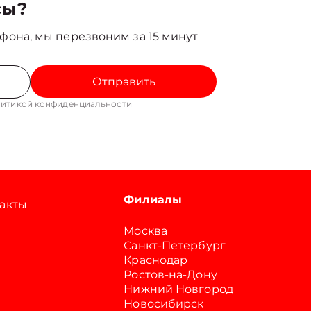
сы?
фона, мы перезвоним за 15 минут
Отправить
итикой конфиденциальности
Филиалы
акты
Москва
Санкт-Петербург
Краснодар
Ростов-на-Дону
Нижний Новгород
Новосибирск