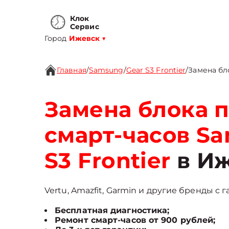
Клок
Сервис
Город
Ижевск
▼
Главная
/
Samsung
/
Gear S3 Frontier
/
Замена бл
Замена блока п
смарт-часов S
S3 Frontier
в Иж
Vertu, Amazfit, Garmin и другие бренды с 
Бесплатная диагностика;
Ремонт смарт-часов от 900 рублей;