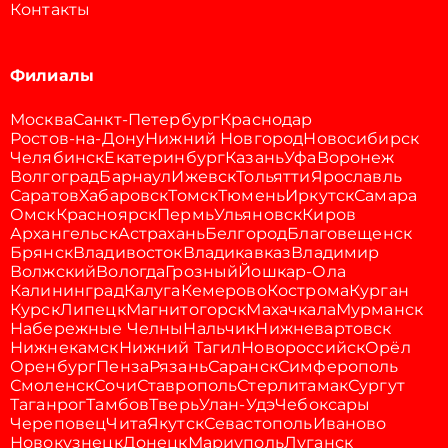
Контакты
Филиалы
Москва
Санкт-Петербург
Краснодар
Ростов-на-Дону
Нижний Новгород
Новосибирск
Челябинск
Екатеринбург
Казань
Уфа
Воронеж
Волгоград
Барнаул
Ижевск
Тольятти
Ярославль
Саратов
Хабаровск
Томск
Тюмень
Иркутск
Самара
Омск
Красноярск
Пермь
Ульяновск
Киров
Архангельск
Астрахань
Белгород
Благовещенск
Брянск
Владивосток
Владикавказ
Владимир
Волжский
Вологда
Грозный
Йошкар-Ола
Калининград
Калуга
Кемерово
Кострома
Курган
Курск
Липецк
Магнитогорск
Махачкала
Мурманск
Набережные Челны
Нальчик
Нижневартовск
Нижнекамск
Нижний Тагил
Новороссийск
Орёл
Оренбург
Пенза
Рязань
Саранск
Симферополь
Смоленск
Сочи
Ставрополь
Стерлитамак
Сургут
Таганрог
Тамбов
Тверь
Улан-Удэ
Чебоксары
Череповец
Чита
Якутск
Севастополь
Иваново
Новокузнецк
Донецк
Мариуполь
Луганск